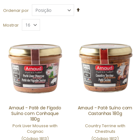
Definir
Ordenar por
Direção
Decrescente
Mostrar
Arnaud - Patê de Fígado
Arnaud - Patê Suíno com
Suíno com Conhaque
Castanhas 180g
180g
Pork Liver Mousse with
Country Terrine with
Cognac
Chestnuts
(Código 1813)
(Código 1812)