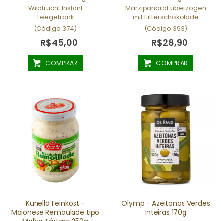
Wildfrucht Instant
Marzipanbrot überzogen
Teegetränk
mit Bitterschokolade
(Código 374)
(Código 393)
R$45,00
R$28,90
COMPRAR
COMPRAR
Kunella Feinkost -
Olymp - Azeitonas Verdes
Maionese Remoulade tipo
Inteiras 170g
Molho Tártaro 250g