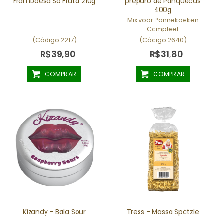
Framboesa Só Fruta 210g
preparo de Panquecas
400g
Mix voor Pannekoeken
Compleet
(Código 2217)
(Código 2640)
R$39,90
R$31,80
COMPRAR
COMPRAR
Kizandy - Bala Sour
Tress - Massa Spätzle