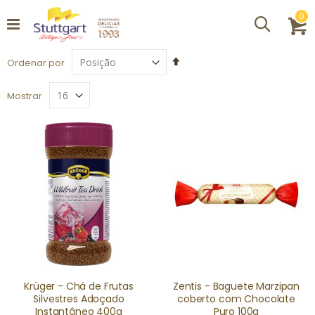
it
0
Procurar
C
Definir
Ordenar por
Direção
Decrescente
Mostrar
Krüger - Chá de Frutas
Zentis - Baguete Marzipan
Silvestres Adoçado
coberto com Chocolate
Instantâneo 400g
Puro 100g