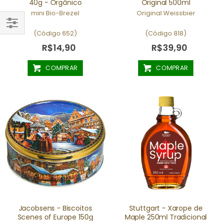
40g - Orgânico
Original 500ml
mini Bio-Brezel
Original Weissbier
(Código 652)
(Código 818)
FILTRAR
R$14,90
R$39,90
POR
COMPRAR
COMPRAR
Jacobsens - Biscoitos
Stuttgart - Xarope de
Scenes of Europe 150g
Maple 250ml Tradicional