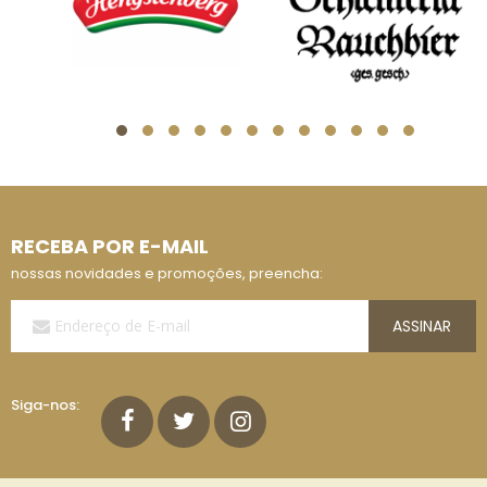
RECEBA POR E-MAIL
nossas novidades e promoções, preencha:
Assine
ASSINAR
a
Nossa
Lista
de
Siga-nos:
E-
mails: