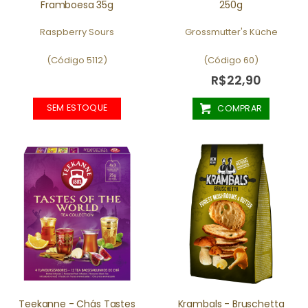
Framboesa 35g
250g
Raspberry Sours
Grossmutter's Küche
(Código 5112)
(Código 60)
R$22,90
SEM ESTOQUE
COMPRAR
Teekanne - Chás Tastes
Krambals - Bruschetta