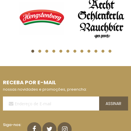
RECEBA POR E-MAIL
nossas novidades e promoções, preencha:
Assine
ASSINAR
a
Nossa
Lista
de
Siga-nos:
E-
mails: