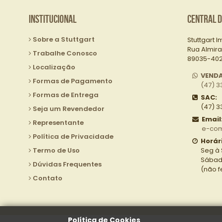
Institucional
Central 
Sobre a Stuttgart
Stuttgart I
Rua Almira
Trabalhe Conosco
89035-402 
Localização
VEND
Formas de Pagamento
(47) 3
Formas de Entrega
SAC:
(47) 3
Seja um Revendedor
Email
Representante
e-com
Política de Privacidade
Horár
Termo de Uso
Seg à 
Sábado
Dúvidas Frequentes
(não 
Contato
Política de Cookies