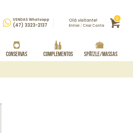
itens
0
VENDAS Whatsapp
Olá visitante!
Carrin
rar
(47) 3323-2137
Entrar
/
Criar Conta
Conservas
Complementos
Spätzle/Massas