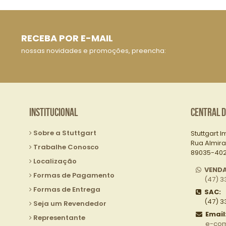
RECEBA POR E-MAIL
nossas novidades e promoções, preencha:
Institucional
Central 
Sobre a Stuttgart
Stuttgart I
Rua Almira
Trabalhe Conosco
89035-402 
Localização
VEND
Formas de Pagamento
(47) 3
Formas de Entrega
SAC:
(47) 3
Seja um Revendedor
Email
Representante
e-com