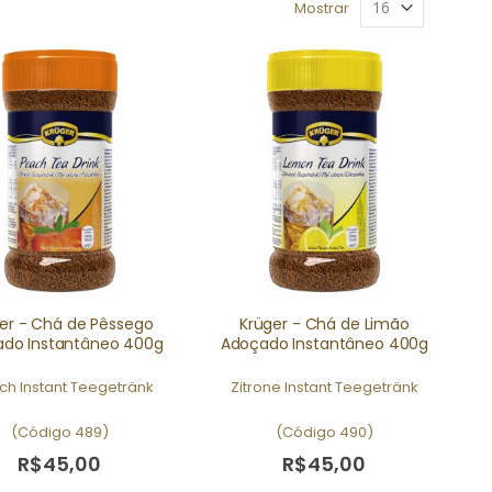
Mostrar
Olymp - Azeitonas Verdes Inteiras 170g
Huober Brezel - Salgadinhos Mini Brezel 40g - Orgânico
er - Chá de Pêssego
Krüger - Chá de Limão
do Instantâneo 400g
Adoçado Instantâneo 400g
sich Instant Teegetränk
Zitrone Instant Teegetränk
(Código 489)
(Código 490)
R$45,00
R$45,00