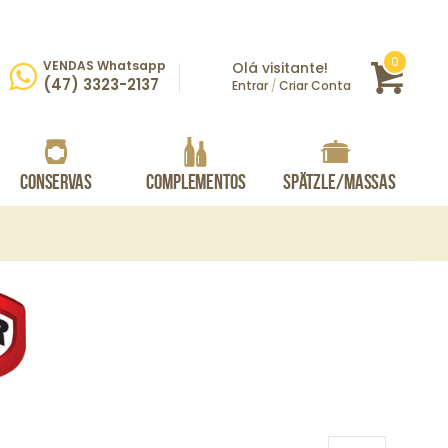
itens
0
VENDAS Whatsapp
Olá visitante!
Carrin
rar
(47) 3323-2137
Entrar
/
Criar Conta
Conservas
Complementos
Spätzle/Massas
Kunella Feinkost - Maionese Remoulade tipo Molho Tártaro 250g