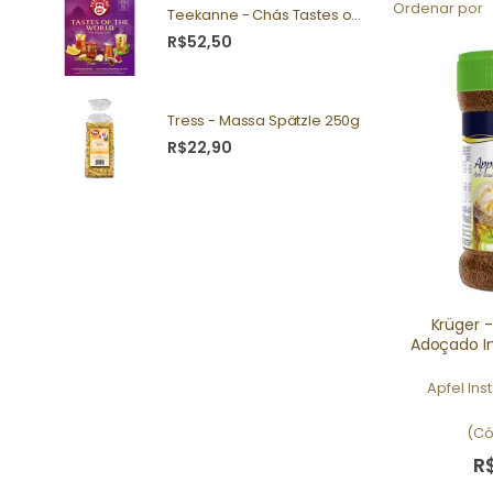
Ordenar por
Teekanne - Chás Tastes of the World 25g
R$52,50
Tress - Massa Spätzle 250g
R$22,90
Krüger 
Adoçado I
Apfel Ins
(Có
R