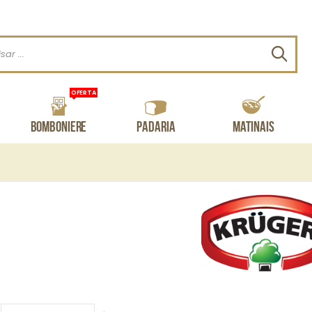
Procu
OFERTA
Bomboniere
Padaria
Matinais
HomeMade - Mistura para preparo de Panquecas 400g
R$31,80
R$38,90