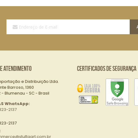
Assine
a
Nossa
Lista
de
E-
mails:
de Atendimento
Certificados de Segurança
mportação e Distribuição Ltda.
nte Barroso, 1360
- Blumenau - SC - Brasil
AS WhatsApp:
323-2137
323-2137
:
merce@stuttgart.com.br