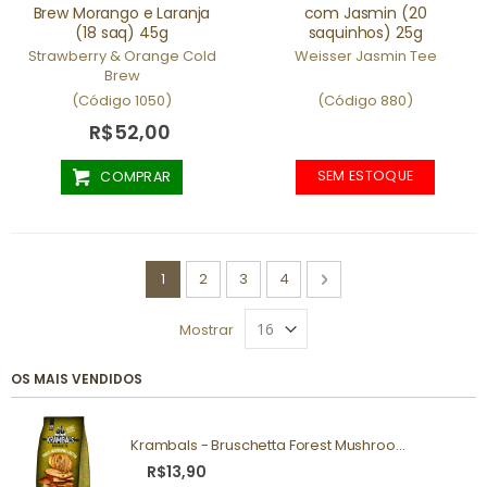
Brew Morango e Laranja
com Jasmin (20
(18 saq) 45g
saquinhos) 25g
Strawberry & Orange Cold
Weisser Jasmin Tee
Brew
(Código 1050)
(Código 880)
R$52,00
SEM ESTOQUE
COMPRAR
Página
Você esta lendo a pagina
Página
Página
Página
Página
Próximo
1
2
3
4
Mostrar
OS MAIS VENDIDOS
Krambals - Bruschetta Forest Mushrooms 70g
R$13,90