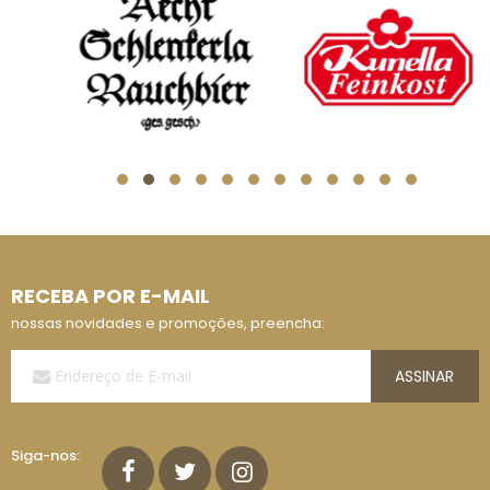
RECEBA POR E-MAIL
nossas novidades e promoções, preencha:
Assine
ASSINAR
a
Nossa
Lista
de
Siga-nos:
E-
mails: