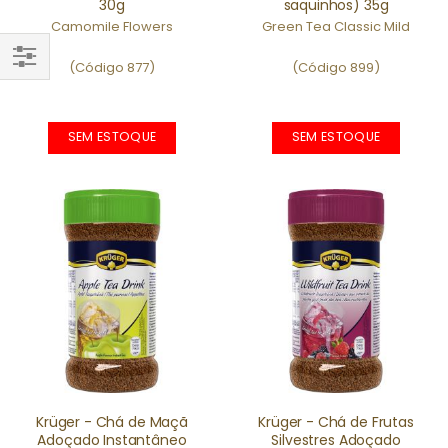
30g
saquinhos) 35g
Camomile Flowers
Green Tea Classic Mild
(Código 877)
(Código 899)
FILTRAR
POR
SEM ESTOQUE
SEM ESTOQUE
Krüger - Chá de Maçã
Krüger - Chá de Frutas
Adoçado Instantâneo
Silvestres Adoçado