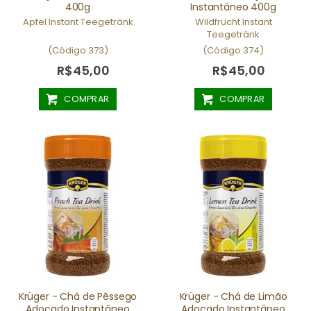
400g
Instantâneo 400g
Apfel Instant Teegetränk
Wildfrucht Instant
Teegetränk
(Código 373)
(Código 374)
R$45,00
R$45,00
COMPRAR
COMPRAR
Krüger - Chá de Pêssego
Krüger - Chá de Limão
Adoçado Instantâneo
Adoçado Instantâneo