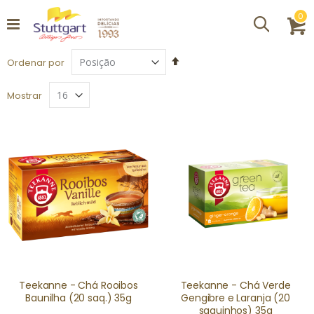
it
0
Procurar
C
Definir
Ordenar por
Direção
Decrescente
Mostrar
Teekanne - Chá Rooibos
Teekanne - Chá Verde
Baunilha (20 saq.) 35g
Gengibre e Laranja (20
saquinhos) 35g