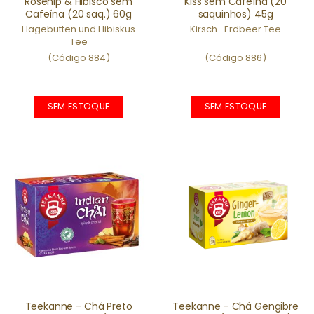
Rosehip & Hibisco sem
Kiss sem Cafeína (20
Cafeína (20 saq.) 60g
saquinhos) 45g
Hagebutten und Hibiskus
Kirsch- Erdbeer Tee
Tee
(Código 884)
(Código 886)
SEM ESTOQUE
SEM ESTOQUE
Teekanne - Chá Preto
Teekanne - Chá Gengibre