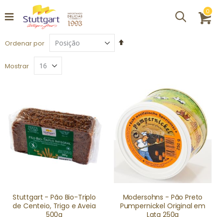
it
0
Procurar
C
Definir
Ordenar por
Direção
Decrescente
Mostrar
Stuttgart - Pão Bio-Triplo
Modersohns - Pão Preto
de Centeio, Trigo e Aveia
Pumpernickel Original em
500g
Lata 250g