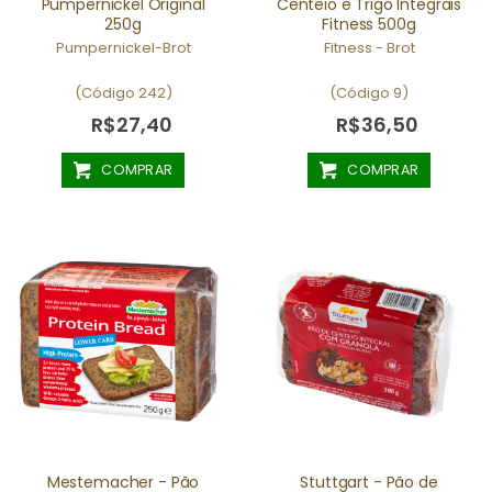
Pumpernickel Original
Centeio e Trigo Integrais
250g
Fitness 500g
Pumpernickel-Brot
Fitness - Brot
(Código 242)
(Código 9)
R$27,40
R$36,50
COMPRAR
COMPRAR
Mestemacher - Pão
Stuttgart - Pão de