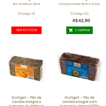
Bio-Dreikorn-Brot
Pumpernickel-Brot in Dose
(Código 11)
(Código 16)
R$42,90
SEM ESTOQUE
COMPRAR
Stuttgart - Pão de
Stuttgart - Pão de
Centeio Integral e
Centeio Integral com
Semente de Abóbora
Sementes Girassol 500g