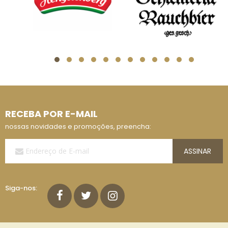
RECEBA POR E-MAIL
nossas novidades e promoções, preencha:
Assine
ASSINAR
a
Nossa
Lista
de
Siga-nos:
E-
mails: