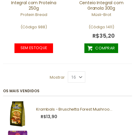
Integral com Proteína
Centeio Integral com
250g
Granola 300g
Protein Bread
Müsli-Brot
(Código 988)
(Código 1411)
R$35,20
SEM ESTOQUE
COMPRAR
Mostrar
OS MAIS VENDIDOS
Krambals - Bruschetta Forest Mushrooms 70g
R$13,90