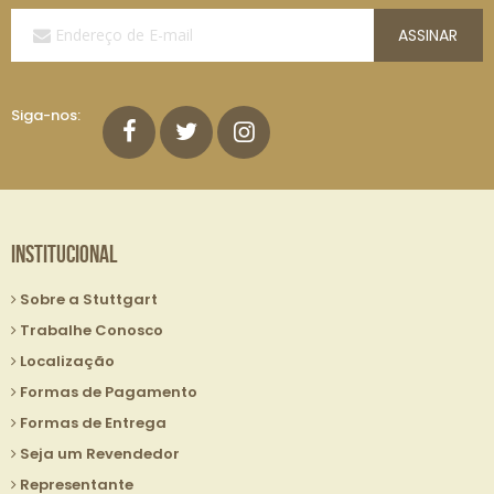
Assine
ASSINAR
a
Nossa
Lista
de
Siga-nos:
E-
mails:
Institucional
Sobre a Stuttgart
Trabalhe Conosco
Localização
Formas de Pagamento
Formas de Entrega
Seja um Revendedor
Representante