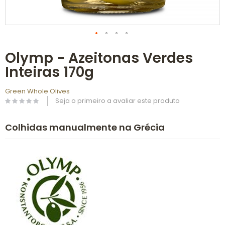
Saltar
Olymp - Azeitonas Verdes
para
o
Inteiras 170g
início
da
Galeria
Green Whole Olives
de
Seja o primeiro a avaliar este produto
imagens
Colhidas manualmente na Grécia