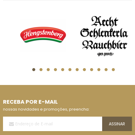
RECEBA POR E-MAIL
nossas novidades e promoções, preencha:
Assine
ASSINAR
a
Nossa