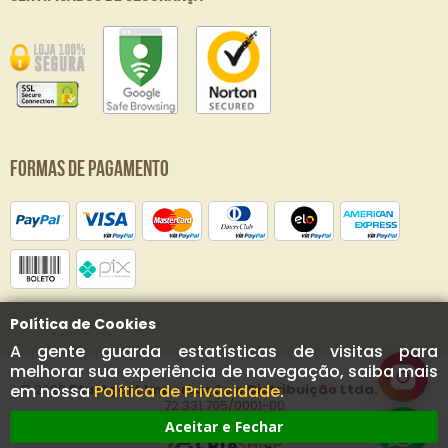
Formas de Pagamento
Política de Cookies
A gente guarda estatísticas de visitas para
melhorar sua experiência de navegação, saiba mais
© 2020
Stuttgart Importação e Distribuição Ltda.
- CNPJ:
em nossa
Política de Privacidade
.
72.331.705/0001-00
Aceitar e Fechar