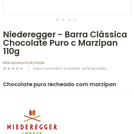
Saltar
Niederegger - Barra Clássica
para
o
Chocolate Puro c Marzipan
início
da
110g
Galeria
de
Marzipanschokolade
imagens
Seja o primeiro a avaliar este produto
Chocolate puro recheado com marzipan