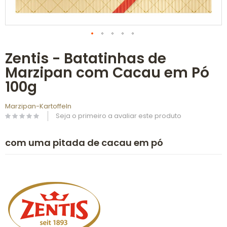
Saltar
Zentis - Batatinhas de
para
o
Marzipan com Cacau em Pó
início
da
100g
Galeria
de
Marzipan-Kartoffeln
imagens
Seja o primeiro a avaliar este produto
com uma pitada de cacau em pó