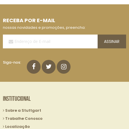
RECEBA POR E-MAIL
nossas novidades e promoções, preencha:
Assine
ASSINAR
a
Nossa
Lista
de
Siga-nos:
E-
mails:
Institucional
Sobre a Stuttgart
Trabalhe Conosco
Localização