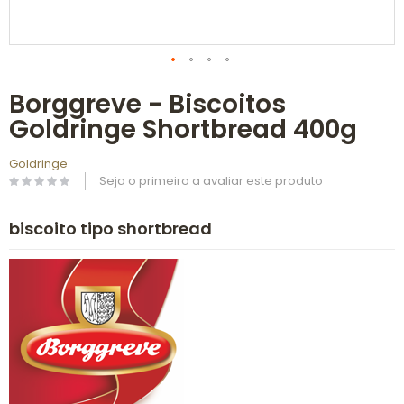
Saltar
Borggreve - Biscoitos
para
o
Goldringe Shortbread 400g
início
da
Galeria
Goldringe
de
Seja o primeiro a avaliar este produto
imagens
biscoito tipo shortbread