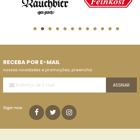
RECEBA POR E-MAIL
nossas novidades e promoções, preencha:
Assine
ASSINAR
a
Nossa
Lista
de
Siga-nos:
E-
mails: