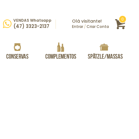
itens
0
VENDAS Whatsapp
Olá visitante!
Carrin
rar
(47) 3323-2137
Entrar
/
Criar Conta
Conservas
Complementos
Spätzle/Massas