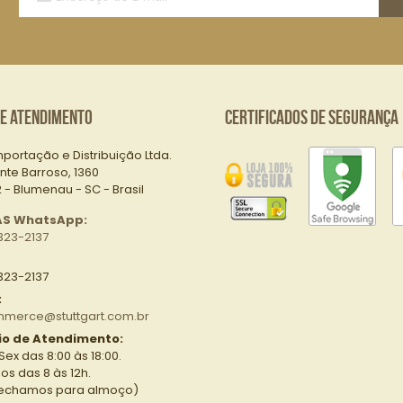
Nossa
Lista
de
E-
mails:
de Atendimento
Certificados de Segurança
mportação e Distribuição Ltda.
nte Barroso, 1360
- Blumenau - SC - Brasil
AS WhatsApp:
323-2137
323-2137
:
merce@stuttgart.com.br
io de Atendimento:
Sex das 8:00 às 18:00.
s das 8 às 12h.
fechamos para almoço)