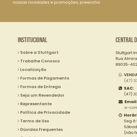
nossas novidades e promoções, preencha:
Institucional
Central 
Sobre a Stuttgart
Stuttgart I
Rua Almira
Trabalhe Conosco
89035-402 
Localização
VEND
Formas de Pagamento
(47) 3
Formas de Entrega
SAC:
(47) 3
Seja um Revendedor
Email
Representante
e-com
Política de Privacidade
Horár
Termo de Uso
Seg à 
Sábado
Dúvidas Frequentes
(não 