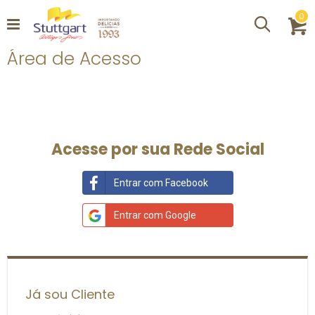
it
0
Procurar
C
Área de Acesso
Acesse por sua Rede Social
Entrar com Facebook
Entrar com Google
Já sou Cliente