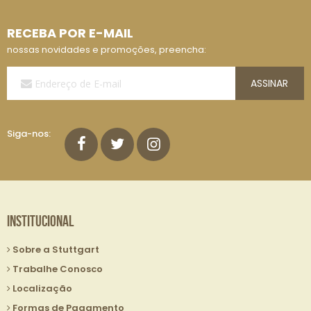
RECEBA POR E-MAIL
nossas novidades e promoções, preencha:
Assine
ASSINAR
a
Nossa
Lista
de
Siga-nos:
E-
mails:
Institucional
Sobre a Stuttgart
Trabalhe Conosco
Localização
Formas de Pagamento