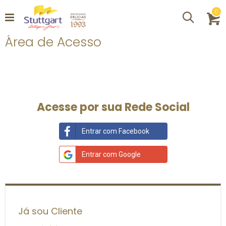
it
0
Procurar
C
Área de Acesso
Acesse por sua Rede Social
Entrar com Facebook
Entrar com Google
Já sou Cliente