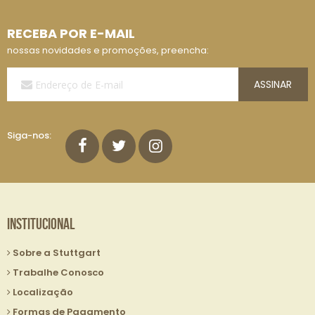
RECEBA POR E-MAIL
nossas novidades e promoções, preencha:
Assine
ASSINAR
a
Nossa
Lista
de
Siga-nos:
E-
mails:
Institucional
Sobre a Stuttgart
Trabalhe Conosco
Localização
Formas de Pagamento