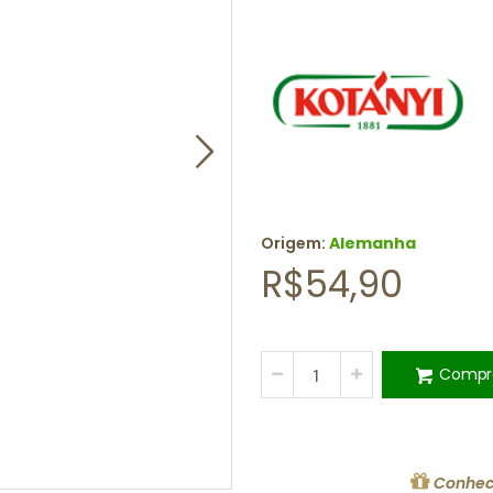
Origem:
Alemanha
R$54,90
Compr
Conhec