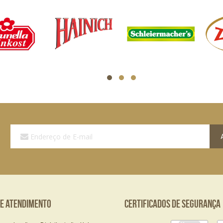
Assine
a
Nossa
Lista
de
E-
mails:
de Atendimento
Certificados de Segurança