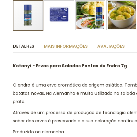
Saltar
para
o
DETALHES
MAIS INFORMAÇÕES
AVALIAÇÕES
início
da
Galeria
Kotanyi - Ervas para Saladas Pontas de Endro 7g
de
imagens
O endro é uma erva aromática de origem asiática. També
batatas novas. Na Alemanha é muito utilizado na salada
prato.
Através de um processo de produção de tecnologia alem
sabor das ervas é preservado e a sua coloração continua
Produzido na alemanha.