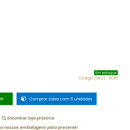
Em estoque
Código (SKU)
8081
ar
Comprar caixa com 6 unidades
Encontrar loja próxima
a nossas embalagens para presente!