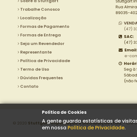
Sobre a Stuttgart
Stuttgart I
Rua Almira
Trabalhe Conosco
89035-402 
Localização
VEND
Formas de Pagamento
(47) 3
Formas de Entrega
SAC:
(47) 3
Seja um Revendedor
Email
Representante
e-com
Política de Privacidade
Horár
Termo de Uso
Seg à 
Sábado
Dúvidas Frequentes
(não 
Contato
Política de Cookies
A gente guarda estatísticas de visit
© 2020
Stuttgart Importação e Distribuição Ltda.
- CNPJ:
em nossa
Política de Privacidade
.