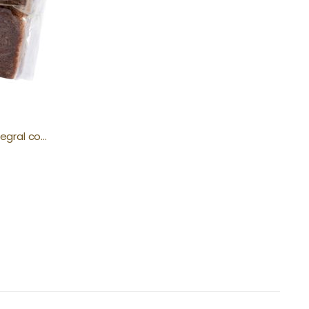
Stuttgart - Pão de Centeio Integral com Sementes Girassol 500g