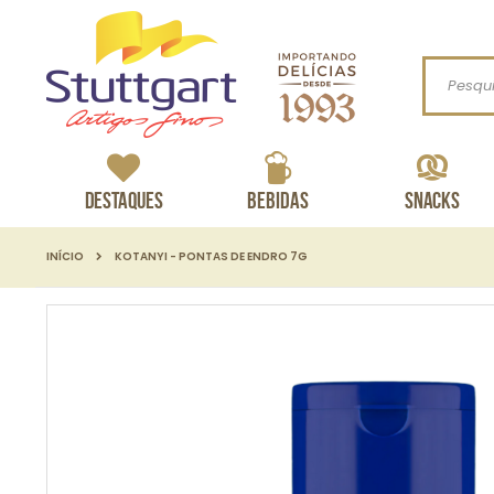
Procurar
Destaques
Bebidas
Snacks
INÍCIO
KOTANYI - PONTAS DE ENDRO 7G
Pular
para
o
final
da
Galeria
de
imagens