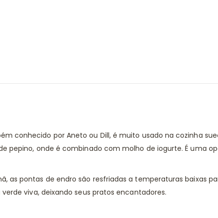
m conhecido por Aneto ou Dill, é muito usado na cozinha suec
 de pepino, onde é combinado com molho de iogurte. É uma opç
ã, as pontas de endro são resfriadas a temperaturas baixas p
 verde viva, deixando seus pratos encantadores.