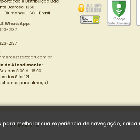
mportação e Distribuição Ltda.
nte Barroso, 1360
- Blumenau - SC - Brasil
AS WhatsApp:
323-2137
323-2137
:
merce@stuttgart.com.br
io de Atendimento:
Sex das 8:00 às 18:00.
s das 8 às 12h.
fechamos para almoço)
as para melhorar sua experiência de navegação, saiba
 72.331.705/0001-00