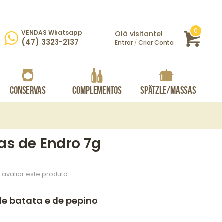
itens
0
VENDAS Whatsapp
Olá visitante!
Carrin
rar
(47) 3323-2137
Entrar
/
Criar Conta
Conservas
Complementos
Spätzle/Massas
as de Endro 7g
 avaliar este produto
de batata e de pepino