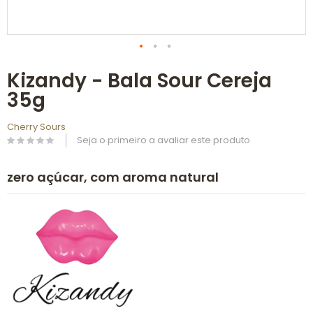
Saltar
Kizandy - Bala Sour Cereja
para
o
35g
início
da
Galeria
Cherry Sours
de
Seja o primeiro a avaliar este produto
imagens
zero açúcar, com aroma natural