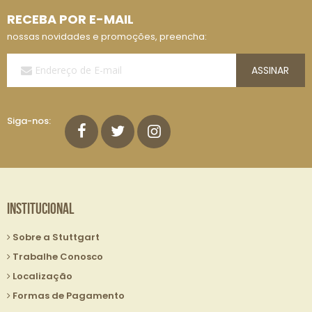
RECEBA POR E-MAIL
nossas novidades e promoções, preencha:
Assine
ASSINAR
a
Nossa
Lista
de
Siga-nos:
E-
mails:
Institucional
Sobre a Stuttgart
Trabalhe Conosco
Localização
Formas de Pagamento