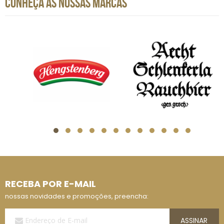
CONHEÇA AS NOSSAS MARCAS
RECEBA POR E-MAIL
nossas novidades e promoções, preencha:
Assine
ASSINAR
a