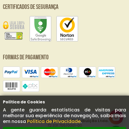
Certificados de Segurança
Formas de Pagamento
Política de Cookies
A gente guarda estatísticas de visitas para
melhorar sua experiência de navegação, saiba mais
© 2020
Stuttgart Importação e Distribuição Ltda.
- CNPJ:
em nossa
Política de Privacidade
.
72.331.705/0001-00