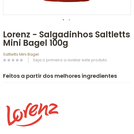
Saltar
Lorenz - Salgadinhos Saltletts
para
o
Mini Bagel 100g
início
da
Galeria
Saltletts Mini Bagel
de
Seja o primeiro a avaliar este produto
imagens
Feitos a partir dos melhores ingredientes