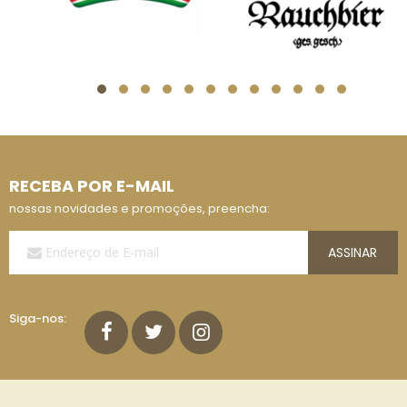
RECEBA POR E-MAIL
nossas novidades e promoções, preencha:
Assine
ASSINAR
a
Nossa
Lista
de
Siga-nos:
E-
mails: