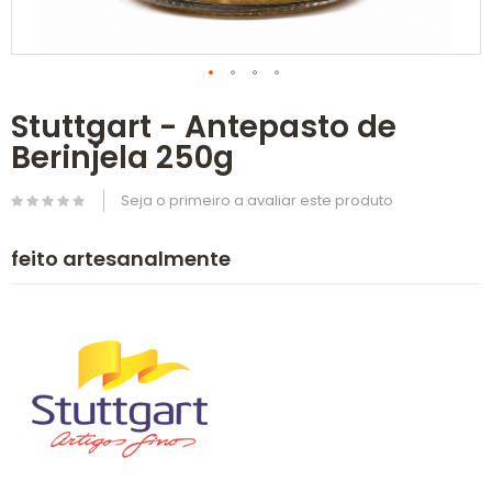
Saltar
Stuttgart - Antepasto de
para
o
Berinjela 250g
início
da
Galeria
Seja o primeiro a avaliar este produto
de
imagens
feito artesanalmente