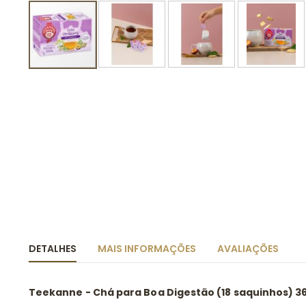
Saltar
para
o
início
da
Galeria
de
imagens
DETALHES
MAIS INFORMAÇÕES
AVALIAÇÕES
Teekanne - Chá para Boa Digestão (18 saquinhos) 3