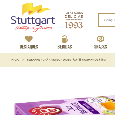
Procurar
Destaques
Bebidas
Snacks
INÍCIO
TEEKANNE - CHÁ PARA BOA DIGESTÃO (18 SAQUINHOS) 36G
Pular
para
o
final
da
Galeria
de
imagens