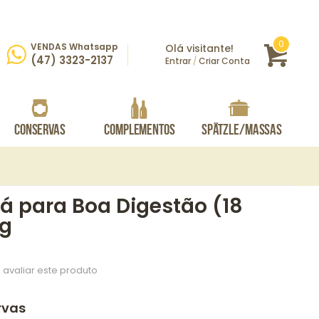
itens
0
VENDAS Whatsapp
Olá visitante!
Carrin
rar
(47) 3323-2137
Entrar
/
Criar Conta
Conservas
Complementos
Spätzle/Massas
á para Boa Digestão (18
6g
 avaliar este produto
rvas