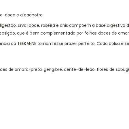
va-doce e alcachofra.
igestão. Erva-doce, roseira e anis compõem a base digestiva 
sição, que é bem complementada por folhas doces de amora 
cia da TEEKANNE tornam esse prazer perfeito. Cada bolsa é se
oces de amora-preta, gengibre, dente-de-leão, flores de sabug