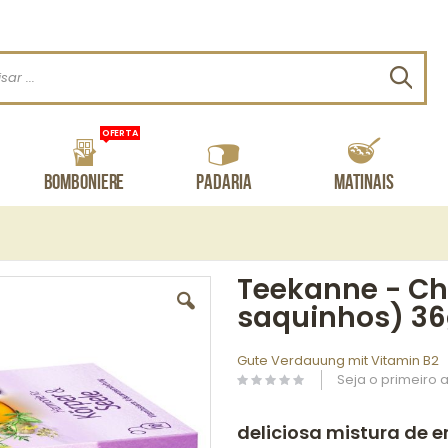
Procu
OFERTA
Bomboniere
Padaria
Matinais
Teekanne - Ch
saquinhos) 3
Gute Verdauung mit Vitamin B2
Seja o primeiro a
deliciosa mistura de e