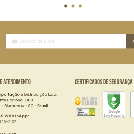
Assine
a
Nossa
Lista
de
E-
mails:
de Atendimento
Certificados de Segurança
mportação e Distribuição Ltda.
nte Barroso, 1360
- Blumenau - SC - Brasil
AS WhatsApp:
323-2137