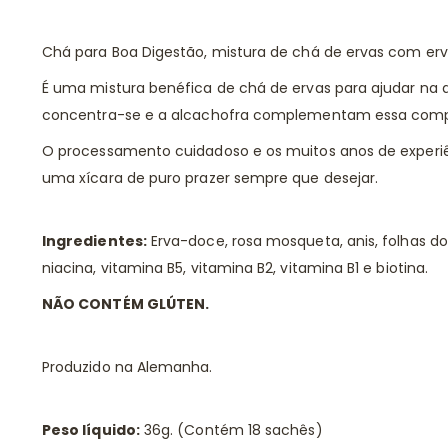
Chá para Boa Digestão, mistura de chá de ervas com er
É uma mistura benéfica de chá de ervas para ajudar na d
concentra-se e a alcachofra complementam essa compo
O processamento cuidadoso e os muitos anos de experiên
uma xícara de puro prazer sempre que desejar.
Ingredientes:
Erva-doce, rosa mosqueta, anis, folhas d
niacina, vitamina B5, vitamina B2, vitamina B1 e biotina.
NÃO CONTÉM GLÚTEN.
Produzido na Alemanha.
Peso líquido:
36g. (Contém 18 sachês)