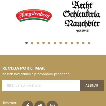
RECEBA POR E-MAIL
nossas novidades e promoções, preencha:
Assine
ASSINAR
a
Nossa
Lista
de
Siga-nos:
E-