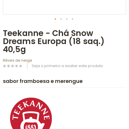
Saltar
Teekanne - Chá Snow
para
o
Dreams Europa (18 saq.)
início
da
40,5g
Galeria
de
Rêves de neige
imagens
Seja o primeiro a avaliar este produto
sabor framboesa e merengue