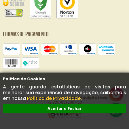
Formas de Pagamento
Política de Cookies
A gente guarda estatísticas de visitas para
melhorar sua experiência de navegação, saiba mais
© 2020
Stuttgart Importação e Distribuição Ltda.
- CNPJ:
em nossa
Política de Privacidade
.
72.331.705/0001-00
Aceitar e Fechar